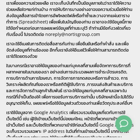
เราเพื่อขอความช่วยเหลือ เราจะเก็บบันทึกเป็นข้อมูลภายในว่าเราได้ให้ความ
ช่วยเหลือใดๆแก่ท่านบ้าง การให้บริการบางอย่างอาจขอความร่วมมือให้ท่าน
ส่งข้อมูลสื่อสารเข้าโดยการอัพโหลดไฟล์หรือทำซ้ำและวางจากแผ่นตาราง
ทำการ (Spreadsheet) เพื่อเพิ่มในบัญชีของท่าน เราอาจจะใช้ข้อมูลนี้ภาย
ใต้ข้อกำหนดเก่อนการเผยแพร่ข้อมูลที่ท่านระบุไว้ ถ้าท่านมีข้อกังวลใดเกี่ยว
กับเรื่องนี้ โปรดติดต่อ noreply@nortisgroup.com
เราจะใช้อีเมลในการติดต่อสื่อสารกับท่าน เพื่อยืนยันหรือทำคำสั่ง และเพื่อ
จัดส่งข้อมูลที่ท่านร้องขอ อีกทั้งเรายังให้อีเมลไว้เพื่อให้ท่านสามารถติดต่อ
เราได้โดยตรงด้วย
ในบางกรณีเราอาจให้ข้อมูลของท่านแก่บุคคลที่สามเพื่อจัดหาการบริการที่
หลากหลายในนามของเรา อย่างเช่นการประมวลผลการชำระบัตรเครดิต,
การบริการด้านการโฆษณา, การจัดการการทดสอบหรือการสำรวจ, การ
วิเคราะห์ผลิตภัณฑ์ของเราหรือสถิติผู้ใช้บริการ ,การขนส่งสินค้าและบริการ
และการจัดการด้านลูกค้าสัมพันธ์ เราจะให้ข้อมูลแก่บุคคลที่สามเฉพาะใน
กรณีที่จำเป็นต้องให้ เพื่อการขอรับการบริการเท่านั้น บริษัทเหล่านี้จะไม่ได้รับ
อนุญาตให้เก็บ, เผยแพร่หรือใช้ข้อมูลส่วนตัวของท่านเพื่อวัตถุประสงค์อื่นๆ
เราใช้ข้อมูลจาก Google Analytics เพื่อรวบรวมข้อมูลเกี่ยวกับการใช้
เว็บไซต์นี้ เช่น ผู้ใช้เข้าชมเว็บไซต์นี้บ่อยแค่ไหน, หน้าใดที่พวกเขาเข้าชมเมื่อ
เข้าเว็บไซต์ และเว็บไซต์ใดที่พวกเขาเข้าใช้ก่อนเว็บไซต์นี้ Google Analytics
จะเก็บรวบรวมเฉพาะ IP address ในวันที่ท่านเข้าชมเว็บไซต์นี้ มากกว่าจะ
เป็นชื่อจริงของท่าน เราจะใช้ข้อมูลที่ได้รับเพื่อการปรับปรุงบริการบน